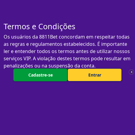
Termos e Condições
Os usuários da 8811Bet concordam em respeitar todas
as regras e regulamentos estabelecidos. É importante
ler e entender todos os termos antes de utilizar nossos
serviços VIP. A violação destes termos pode resultar em
penalizações ou na suspensão da conta.
X
Cadastre-se
Entrar