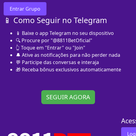
Entrar Grupo
📱 Como Seguir no Telegram
📱 Baixe o app Telegram no seu dispositivo
🔍 Procure por "@8811BetOficial"
👆 Toque em "Entrar" ou "Join"
🔔 Ative as notificações para não perder nada
💬 Participe das conversas e interaja
🎁 Receba bônus exclusivos automaticamente
SEGUIR AGORA
Aces
Log