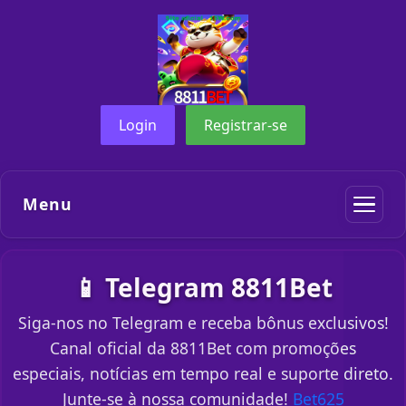
Login
Registrar-se
Menu
📱 Telegram 8811Bet
Siga-nos no Telegram e receba bônus exclusivos!
Canal oficial da 8811Bet com promoções
especiais, notícias em tempo real e suporte direto.
Junte-se à nossa comunidade!
Bet625