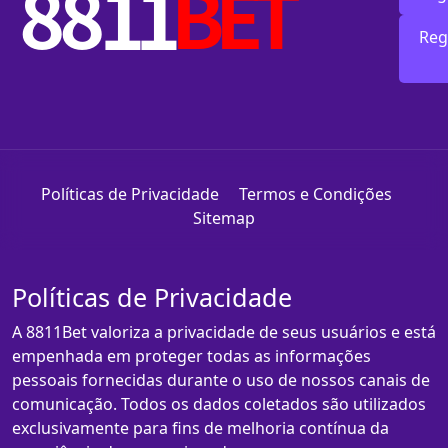
Reg
Políticas de Privacidade
Termos e Condições
Sitemap
Políticas de Privacidade
A 8811Bet valoriza a privacidade de seus usuários e está
empenhada em proteger todas as informações
pessoais fornecidas durante o uso de nossos canais de
comunicação. Todos os dados coletados são utilizados
exclusivamente para fins de melhoria contínua da