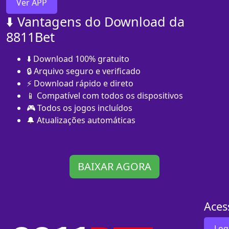
Ver APP
⬇️ Vantagens do Download da
8811Bet
⬇️ Download 100% gratuito
🔒 Arquivo seguro e verificado
⚡ Download rápido e direto
📱 Compatível com todos os dispositivos
🎮 Todos os jogos incluídos
🔔 Atualizações automáticas
BAIXAR AGORA
Aces
Log