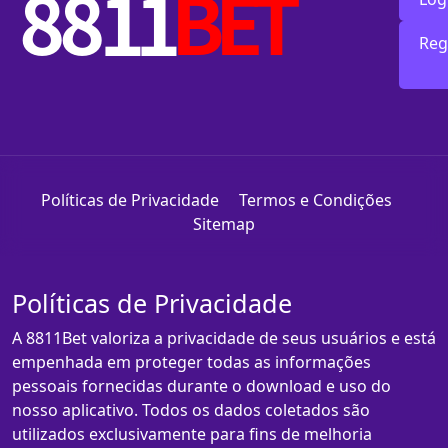
Reg
Políticas de Privacidade
Termos e Condições
Sitemap
Políticas de Privacidade
A 8811Bet valoriza a privacidade de seus usuários e está
empenhada em proteger todas as informações
pessoais fornecidas durante o download e uso do
nosso aplicativo. Todos os dados coletados são
utilizados exclusivamente para fins de melhoria