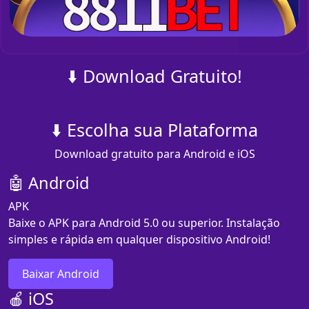
⬇️ Download Gratuito!
⬇️ Escolha sua Plataforma
Download gratuito para Android e iOS
🤖 Android
APK
Baixe o APK para Android 5.0 ou superior. Instalação
simples e rápida em qualquer dispositivo Android!
Baixar Android
🍎 iOS