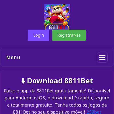
Login
Registrar-se
Menu
⬇️ Download 8811Bet
Baixe o app da 8811Bet gratuitamente! Disponível
para Android e iOS, o download é rápido, seguro
e totalmente gratuito. Tenha todos os jogos da
8811Bet no seu dispositivo móvel!
259bet