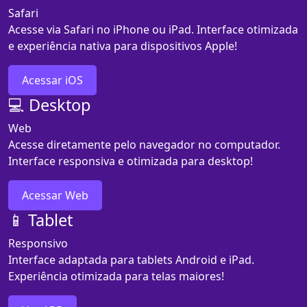
Safari
Acesse via Safari no iPhone ou iPad. Interface otimizada
e experiência nativa para dispositivos Apple!
Acessar iOS
💻 Desktop
Web
Acesse diretamente pelo navegador no computador.
Interface responsiva e otimizada para desktop!
Acessar Web
📱 Tablet
Responsivo
Interface adaptada para tablets Android e iPad.
Experiência otimizada para telas maiores!