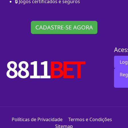
🔒 Jogos certificados e seguros
CADASTRE-SE AGORA
Aces
Log
Reg
Políticas de Privacidade
Termos e Condições
Sitemap