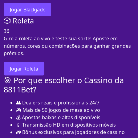
Jogar Blackjack
🎲 Roleta
36
Gire a roleta ao vivo e teste sua sorte! Aposte em
números, cores ou combinações para ganhar grandes
prêmios.
Jogar Roleta
🎯 Por que escolher o Cassino da
8811Bet?
👥 Dealers reais e profissionais 24/7
🎮 Mais de 50 jogos de mesa ao vivo
💰 Apostas baixas e altas disponíveis
📱 Transmissão HD em dispositivos móveis
🎁 Bônus exclusivos para jogadores de cassino