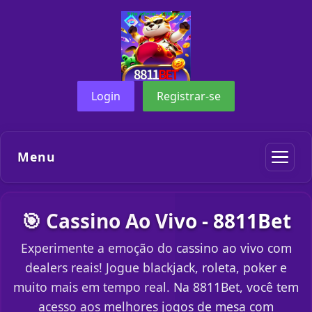
Login
Registrar-se
Menu
🎯 Cassino Ao Vivo - 8811Bet
Experimente a emoção do cassino ao vivo com
dealers reais! Jogue blackjack, roleta, poker e
muito mais em tempo real. Na 8811Bet, você tem
acesso aos melhores jogos de mesa com