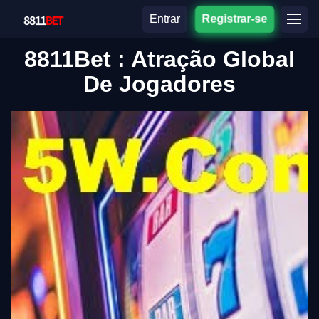
Entrar
Registrar-se
8811Bet : Atração Global
De Jogadores