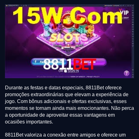
Durante as festas e datas especiais, 8811Bet oferece
promoções extraordinárias que elevam a experiência de
jogo. Com bônus adicionais e ofertas exclusivas, esses
momentos se tornam ainda mais emocionantes. Não perca
a oportunidade de aproveitar essas vantagens em
ocasiões importantes.
8811Bet valoriza a conexão entre amigos e oferece um