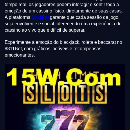
tempo real, os jogadores podem interagir e sentir toda a
emoção de um cassino físico, diretamente de suas casas.
A plataforma
8811Bet
garante que cada sessão de jogo
seja envolvente e social, oferecendo uma experiência de
cassino ao vivo que é difícil de superar.
Experimente a emoção do blackjack, roleta e baccarat no
8811Bet, com gráficos incríveis e recompensas
emocionantes.