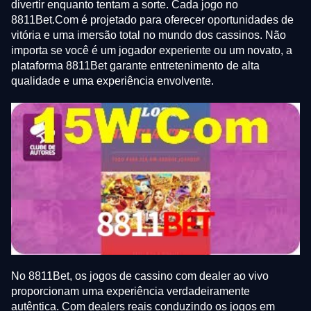
divertir enquanto tentam a sorte. Cada jogo no
8811Bet.Com é projetado para oferecer oportunidades de
vitória e uma imersão total no mundo dos cassinos. Não
importa se você é um jogador experiente ou um novato, a
plataforma 8811Bet garante entretenimento de alta
qualidade e uma experiência envolvente.
No 8811Bet, os jogos de cassino com dealer ao vivo
proporcionam uma experiência verdadeiramente
autêntica. Com dealers reais conduzindo os jogos em