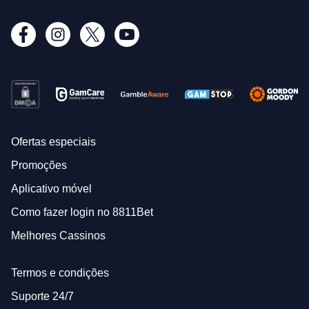
Ofertas especiais
Promoções
Aplicativo móvel
Como fazer login no 8811Bet
Melhores Cassinos
Termos e condições
Suporte 24/7