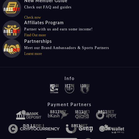
New Member Guide
Check out FAQ and guides
Check now
Affiliates Program
Partner with us and earn some income!
Find Out more
Partnerships
Meet our Brand Ambassadors & Sports Partners
Learnt more
Info
Payment Partners